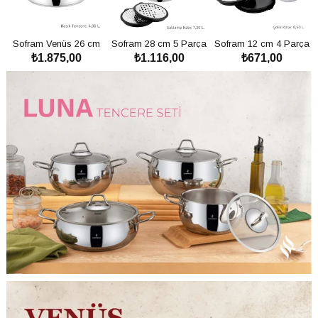
a
Sofram Venüs 26 cm
Sofram 28 cm 5 Parça
Sofram 12 cm 4 Parça
₺1.875,00
₺1.116,00
₺671,00
&
Basık Tencere - 4 Litre
Karıştırma ve Saklama
Rendeli Saklama Kabı
SEPETE
SEPETE
SEPETE
Kabı - 7,30 Litre
- 0,60 Litre
EKLE
EKLE
EKLE