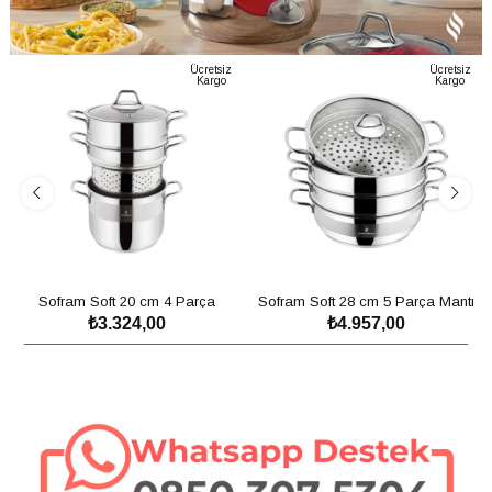
Ücretsiz
Ücretsiz
Kargo
Kargo
4 Litre
Sofram Venüs 8 Parça Tencere Seti
₺6.497,00
SEPETE EKLE
Sofram Soft 20 cm 4 Parça
Sofram Soft 28 cm 5 Parça Mantı
₺3.324,00
₺4.957,00
Spagetti ve Buharda Tencere Seti -
Tencere Seti - 5,30 Litre
SEPETE EKLE
SEPETE EKLE
4,50 Litre