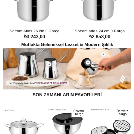
Sofram Atlas 26 cm 3 Parça
Sofram Atlas 24 cm 3 Parça
₺3.243,00
₺2.853,00
Buharda Pişirme Tencere Seti - 9,60
Buharda Pişirme Tencere Seti - 7,40
SEPETE EKLE
SEPETE EKLE
Litre
Litre
Ücretsiz
Ücretsiz
Mutfakta Geleneksel Lezzet & Modern Şıklık
Kargo
Kargo
SON ZAMANLARIN FAVORİLERİ
i
Sofram Soft 9 Parça Tencere Seti
Sofram Soft 8 Parça Tencere Seti
Ücretsiz
Ücretsiz
₺6.319,00
₺5.319,00
Kargo
Kargo
SEPETE EKLE
SEPETE EKLE