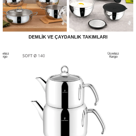
DEMLİK VE ÇAYDANLIK TAKIMLARI
cretsiz
Ücretsiz
Kargo
Kargo