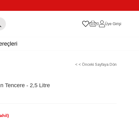
0
Üye Girişi
reçleri
< < Önceki Sayfaya Dön
 Tencere - 2,5 Litre
ahil)