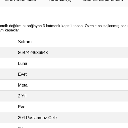
mik dağılımını sağlayan 3 katmanlı kapsül taban. Özenle polisajlanmış parlık
am kapaklar.
Sofram
8697424636643
Luna
Evet
Metal
2 Yıl
Evet
304 Paslanmaz Çelik