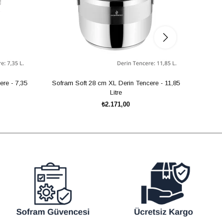
re - 7,35
Sofram Soft 28 cm XL Derin Tencere - 11,85
Sofram
Litre
₺2.171,00
SEPETE EKLE