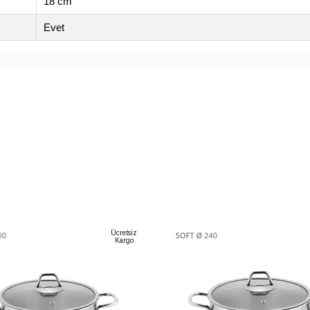
18 cm
Evet
Ücretsiz
Kargo