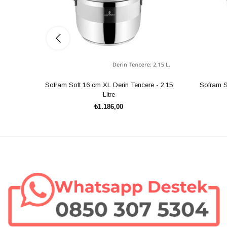
Sofram Soft 16 cm XL Derin Tencere - 2,15
Sofram S
Litre
₺1.186,00
SEPETE EKLE