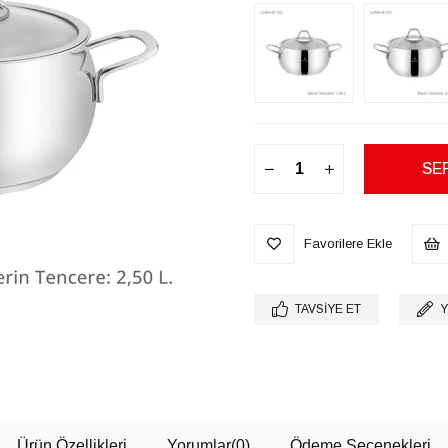
Favorilere Ekle
TAVSIYE ET
Y
Ürün Özellikleri
Yorumlar
(0)
Ödeme Seçenekleri