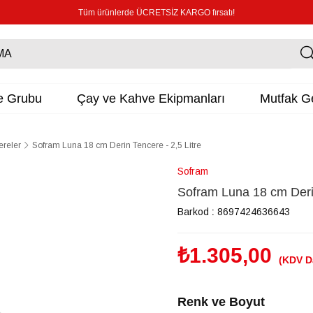
Tüm ürünlerde ÜCRETSİZ KARGO fırsatı!
e Grubu
Çay ve Kahve Ekipmanları
Mutfak Ge
ereler
Sofram Luna 18 cm Derin Tencere - 2,5 Litre
Sofram
Sofram Luna 18 cm Derin
Barkod
:
8697424636643
₺1.305,00
(KDV D
Renk ve Boyut