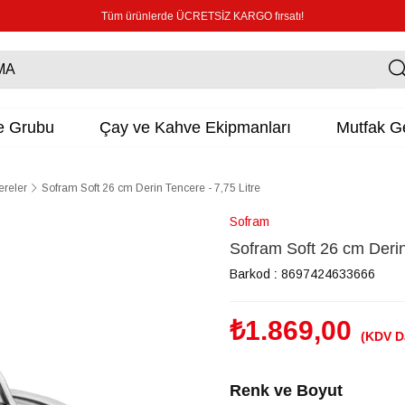
Tüm ürünlerde ÜCRETSİZ KARGO fırsatı!
e Grubu
Çay ve Kahve Ekipmanları
Mutfak Ge
ereler
Sofram Soft 26 cm Derin Tencere - 7,75 Litre
Sofram
Sofram Soft 26 cm Derin
Barkod
:
8697424633666
₺1.869,00
(KDV D
Renk ve Boyut