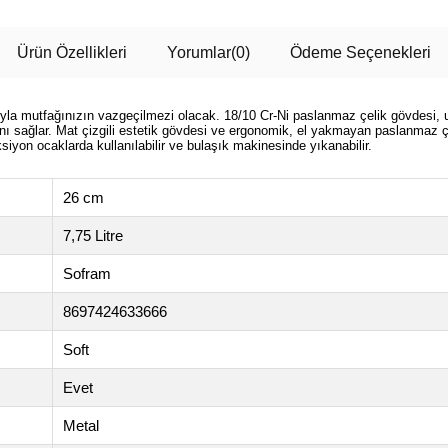
Ürün Özellikleri
Yorumlar
(0)
Ödeme Seçenekleri
ıyla mutfağınızın vazgeçilmezi olacak. 18/10 Cr-Ni paslanmaz çelik gövdesi,
ı sağlar. Mat çizgili estetik gövdesi ve ergonomik, el yakmayan paslanmaz çel
siyon ocaklarda kullanılabilir ve bulaşık makinesinde yıkanabilir.
26 cm
7,75 Litre
Sofram
8697424633666
Soft
Evet
Metal