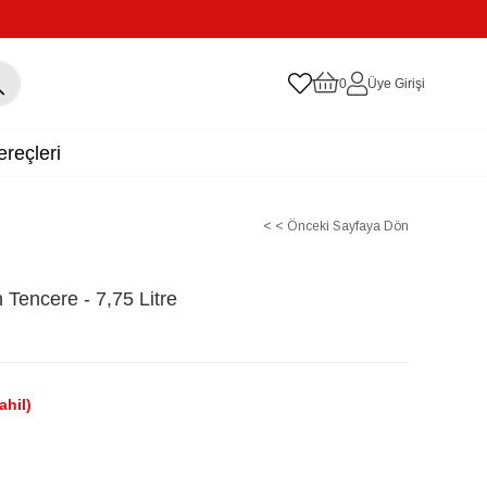
0
Üye Girişi
reçleri
< < Önceki Sayfaya Dön
 Tencere - 7,75 Litre
ahil)