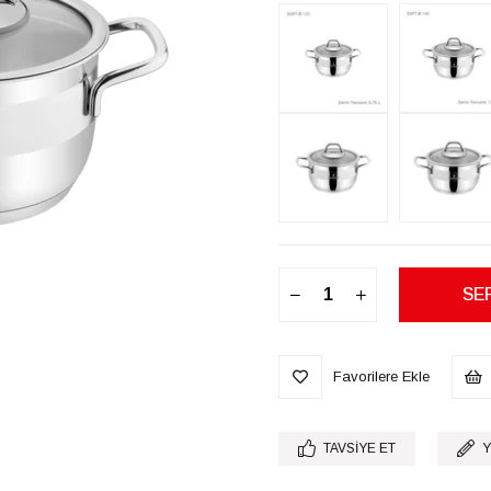
Favorilere Ekle
TAVSIYE ET
Y