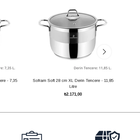
re - 7,35
Sofram Soft 28 cm XL Derin Tencere - 11,85
Sofram
Litre
₺2.171,00
SEPETE EKLE