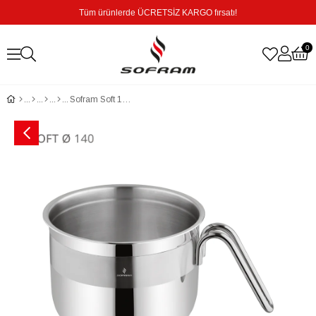
Tüm ürünlerde ÜCRETSİZ KARGO fırsatı!
0
Sofram Soft 14 cm Sütlük - 1,50 Litre