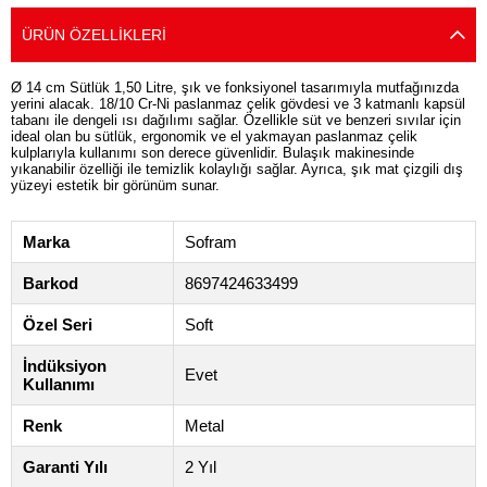
ÜRÜN ÖZELLIKLERI
Ø 14 cm Sütlük 1,50 Litre, şık ve fonksiyonel tasarımıyla mutfağınızda
yerini alacak. 18/10 Cr-Ni paslanmaz çelik gövdesi ve 3 katmanlı kapsül
tabanı ile dengeli ısı dağılımı sağlar. Özellikle süt ve benzeri sıvılar için
ideal olan bu sütlük, ergonomik ve el yakmayan paslanmaz çelik
kulplarıyla kullanımı son derece güvenlidir. Bulaşık makinesinde
yıkanabilir özelliği ile temizlik kolaylığı sağlar. Ayrıca, şık mat çizgili dış
yüzeyi estetik bir görünüm sunar.
Marka
Sofram
Barkod
8697424633499
Özel Seri
Soft
İndüksiyon
Evet
Kullanımı
Renk
Metal
Garanti Yılı
2 Yıl