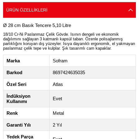
ÜRÜN ÖZELLIKLERI
Ø 28 cm Basık Tencere 5,10 Litre
18/10 Cr-Ni Paslanmaz Çelik Gövde. Isının dengeli ve ekonomik
dağılımını sağlayan 3 katmanlı kapsül taban. Özenle polisajlanmış
parlıklığını koruyan dış yüzeyler. Isıya dayanıklı ergonomik, el yakmayan
paslanmaz çelik tepe ve kulplar. Şık tasarımlı cam kapaklar.
Marka
Sofram
Barkod
8697424635035
Özel Seri
Atlas
İndüksiyon
Evet
Kullanımı
Renk
Metal
Garanti Yılı
2 Yıl
Yedek Parça