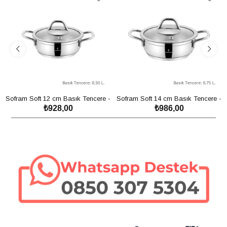
Sofram Soft 12 cm Basık Tencere -
Sofram Soft 14 cm Basık Tencere -
₺928,00
₺986,00
0,50 Litre
0,75 Litre
SEPETE EKLE
SEPETE EKLE