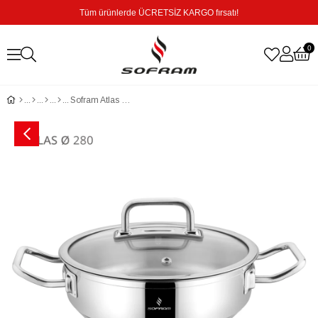
Tüm ürünlerde ÜCRETSİZ KARGO fırsatı!
0
Sofram Atlas 28 cm Basık Tencere - 5,10 Litre