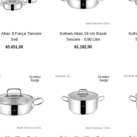
 Atlas 8 Parça Tencere
Sofram Atlas 16 cm Basık
Sofr
Seti
Tencere - 0,90 Litre
T
₺5.651,00
₺1.182,00
SEPETE EKLE
SEPETE EKLE
Ücretsiz
Ücretsiz
Kargo
Kargo