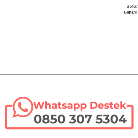
Sofra
Buharda