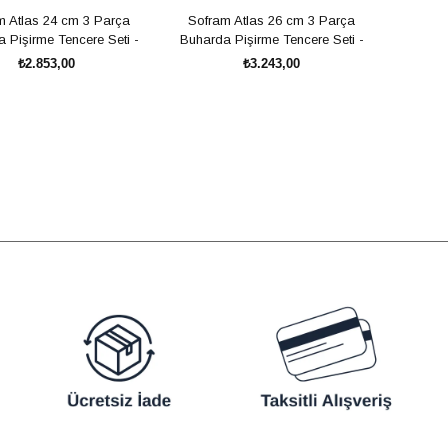
m Atlas 24 cm 3 Parça
Sofram Atlas 26 cm 3 Parça
 Pişirme Tencere Seti -
Buharda Pişirme Tencere Seti -
7,40 Litre
9,60 Litre
₺2.853,00
₺3.243,00
SEPETE EKLE
SEPETE EKLE