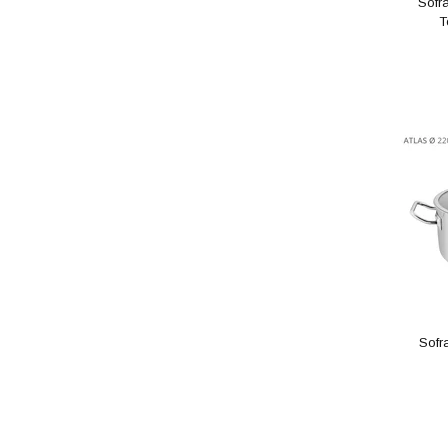
Sofr
T
Sofr