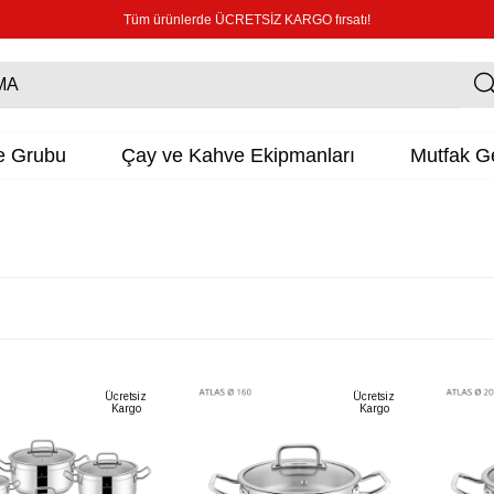
Tüm ürünlerde ÜCRETSİZ KARGO fırsatı!
e Grubu
Çay ve Kahve Ekipmanları
Mutfak Ge
Ücretsiz
Ücretsiz
Kargo
Kargo