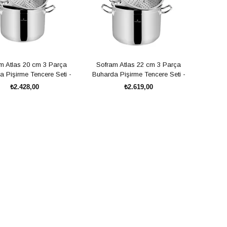
m Atlas 20 cm 3 Parça
Sofram Atlas 22 cm 3 Parça
 Pişirme Tencere Seti -
Buharda Pişirme Tencere Seti -
4,30 Litre
5,70 Litre
₺2.428,00
₺2.619,00
SEPETE EKLE
SEPETE EKLE