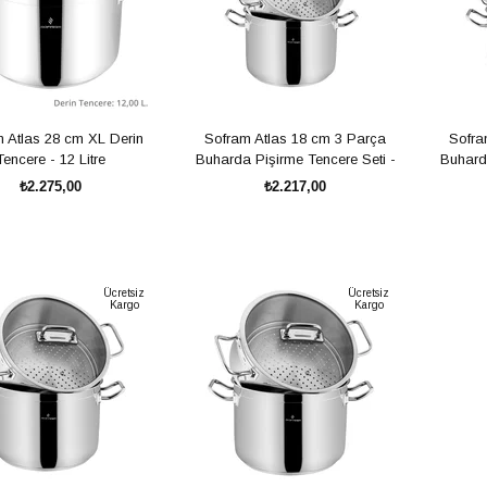
 Atlas 28 cm XL Derin
Sofram Atlas 18 cm 3 Parça
Sofra
Tencere - 12 Litre
Buharda Pişirme Tencere Seti -
Buharda
3,10 Litre
₺2.275,00
₺2.217,00
SEPETE EKLE
SEPETE EKLE
Ücretsiz
Ücretsiz
Kargo
Kargo