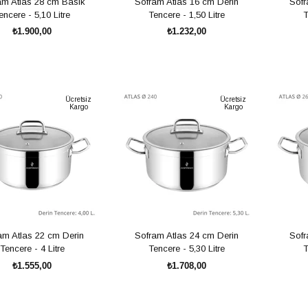
am Atlas 28 cm Basık
Sofram Atlas 16 cm Derin
Sofr
encere - 5,10 Litre
Tencere - 1,50 Litre
T
₺1.900,00
₺1.232,00
SEPETE EKLE
SEPETE EKLE
Ücretsiz
Ücretsiz
Kargo
Kargo
am Atlas 22 cm Derin
Sofram Atlas 24 cm Derin
Sofr
Tencere - 4 Litre
Tencere - 5,30 Litre
T
₺1.555,00
₺1.708,00