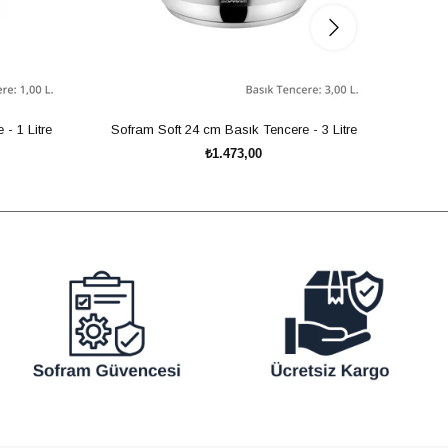
- 1 Litre
Sofram Soft 24 cm Basık Tencere - 3 Litre
Sofra
₺1.473,00
SEPETE EKLE