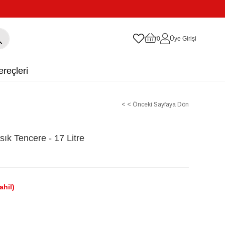
0
Üye Girişi
reçleri
< < Önceki Sayfaya Dön
k Tencere - 17 Litre
ahil)