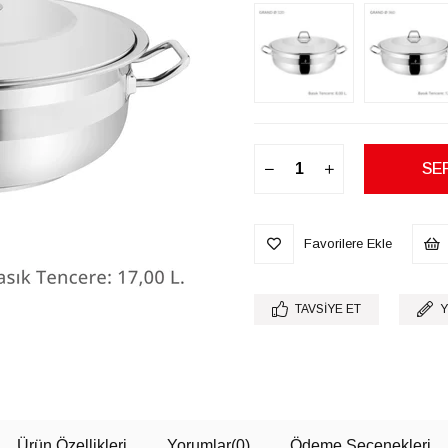
Favorilere Ekle
TAVSIYE ET
Y
Ürün Özellikleri
Yorumlar
(0)
Ödeme Seçenekleri