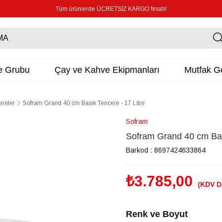
Tüm ürünlerde ÜCRETSİZ KARGO fırsatı!
e Grubu
Çay ve Kahve Ekipmanları
Mutfak Ge
ereler
Sofram Grand 40 cm Basık Tencere - 17 Litre
Sofram
Sofram Grand 40 cm Bası
Barkod
:
8697424633864
₺3.785,00
(KDV D
Renk ve Boyut