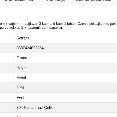
mik dağılımını sağlayan 3 katmanlı kapsül taban. Özenle polisajlanmış parlık
e ve kulplar. Şık tasarımlı cam kapaklar.
Sofram
8697424633864
Grand
Hayır
Metal
2 Yıl
Evet
304 Paslanmaz Çelik