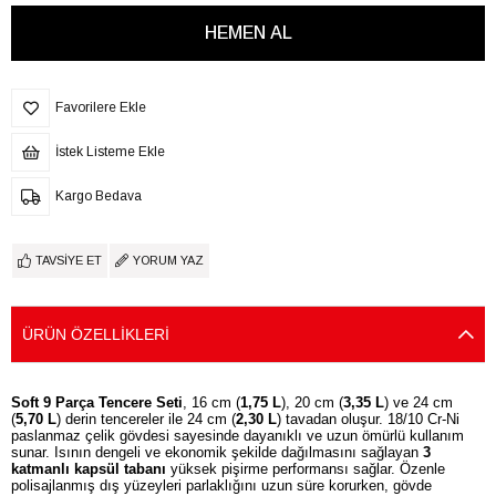
Favorilere Ekle
İstek Listeme Ekle
Kargo Bedava
TAVSIYE ET
YORUM YAZ
ÜRÜN ÖZELLIKLERI
Soft 9 Parça Tencere Seti
, 16 cm (
1,75 L
), 20 cm (
3,35 L
) ve 24 cm
(
5,70 L
) derin tencereler ile 24 cm (
2,30 L
) tavadan oluşur. 18/10 Cr-Ni
paslanmaz çelik gövdesi sayesinde dayanıklı ve uzun ömürlü kullanım
sunar. Isının dengeli ve ekonomik şekilde dağılmasını sağlayan
3
katmanlı kapsül tabanı
yüksek pişirme performansı sağlar. Özenle
polisajlanmış dış yüzeyleri parlaklığını uzun süre korurken, gövde