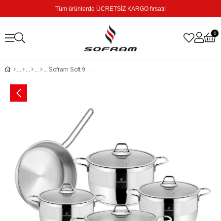
Tüm ürünlerde ÜCRETSİZ KARGO fırsatı!
0
Sofram Soft 9 Parça Tencere Seti