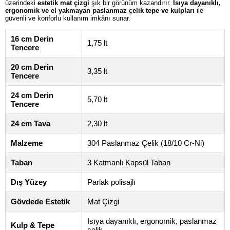
üzerindeki
estetik mat çizgi
şık bir görünüm kazandırır.
Isıya dayanıklı,
ergonomik ve el yakmayan paslanmaz çelik tepe ve kulpları
ile
güvenli ve konforlu kullanım imkânı sunar.
16 cm Derin
1,75 lt
Tencere
20 cm Derin
3,35 lt
Tencere
24 cm Derin
5,70 lt
Tencere
24 cm Tava
2,30 lt
Malzeme
304 Paslanmaz Çelik (18/10 Cr-Ni)
Taban
3 Katmanlı Kapsül Taban
Dış Yüzey
Parlak polisajlı
Gövdede Estetik
Mat Çizgi
Isıya dayanıklı, ergonomik, paslanmaz
Kulp & Tepe
çelik