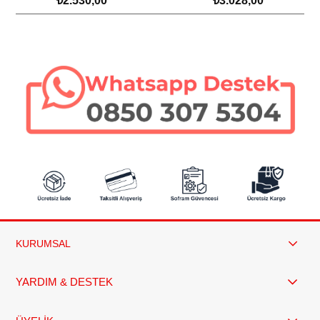
₺2.530,00
₺3.028,00
Saklama Kabı Seti
SEPETE EKLE
SEPETE EKLE
KURUMSAL
YARDIM & DESTEK