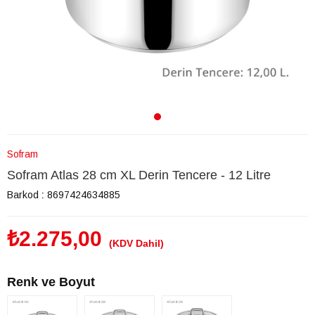
Sofram
Sofram Atlas 28 cm XL Derin Tencere - 12 Litre
Barkod
:
8697424634885
₺2.275,00
(KDV Dahil)
Renk ve Boyut