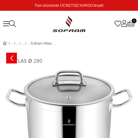
Tüm ürünlerde ÜCRETSİZ KARGO fırsatı!
0
Sofram Atlas 28 cm XL Derin Tencere - 12 Litre