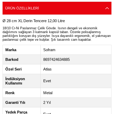
ÜRÜN ÖZELLIKLERI
Ø 28 cm XL Derin Tencere 12,00 Litre
18/10 Cr-Ni Paslanmaz Çelik Gövde. Isının dengeli ve ekonomik
dağılımını sağlayan 3 katmanlı kapsül taban. Özenle polisajlanmış
parlıklığını koruyan dış yüzeyler. Isıya dayanıklı ergonomik, el yakmayan
paslanmaz çelik tepe ve kulplar. Şık tasarımlı cam kapaklar.
Marka
Sofram
Barkod
8697424634885
Özel Seri
Atlas
İndüksiyon
Evet
Kullanımı
Renk
Metal
Garanti Yılı
2 Yıl
Yedek Parça