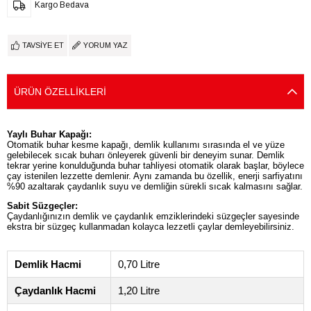
Kargo Bedava
TAVSIYE ET
YORUM YAZ
ÜRÜN ÖZELLIKLERI
Yaylı Buhar Kapağı:
Otomatik buhar kesme kapağı, demlik kullanımı sırasında el ve yüze
gelebilecek sıcak buharı önleyerek güvenli bir deneyim sunar. Demlik
tekrar yerine konulduğunda buhar tahliyesi otomatik olarak başlar, böylece
çay istenilen lezzette demlenir. Aynı zamanda bu özellik, enerji sarfiyatını
%90 azaltarak çaydanlık suyu ve demliğin sürekli sıcak kalmasını sağlar.
Sabit Süzgeçler:
Çaydanlığınızın demlik ve çaydanlık emziklerindeki süzgeçler sayesinde
ekstra bir süzgeç kullanmadan kolayca lezzetli çaylar demleyebilirsiniz.
Demlik Hacmi
0,70 Litre
Çaydanlık Hacmi
1,20 Litre