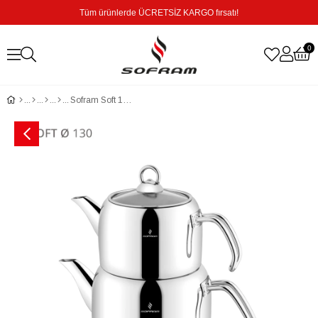
Tüm ürünlerde ÜCRETSİZ KARGO fırsatı!
0
Sofram Soft 13 cm Minti Boy Çaydanlık Takımı