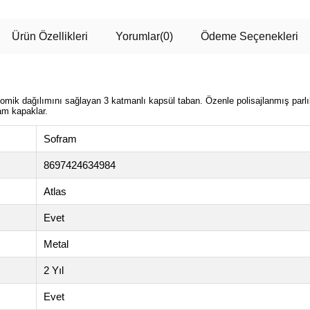
Ürün Özellikleri
Yorumlar
(0)
Ödeme Seçenekleri
mik dağılımını sağlayan 3 katmanlı kapsül taban. Özenle polisajlanmış parlık
am kapaklar.
Sofram
8697424634984
Atlas
Evet
Metal
2 Yıl
Evet