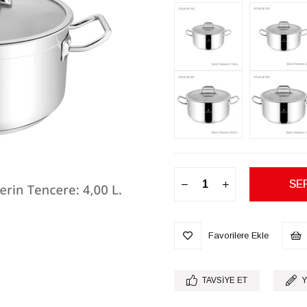
Favorilere Ekle
TAVSIYE ET
Y