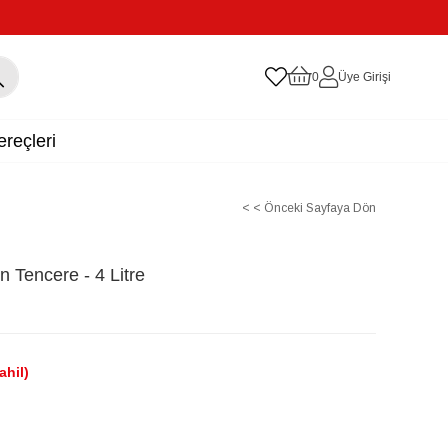
0
Üye Girişi
reçleri
< < Önceki Sayfaya Dön
 Tencere - 4 Litre
ahil)