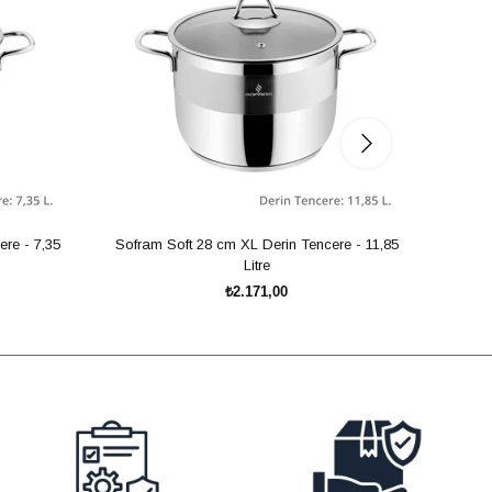
re - 7,35
Sofram Soft 28 cm XL Derin Tencere - 11,85
Sofram
Litre
₺2.171,00
SEPETE EKLE