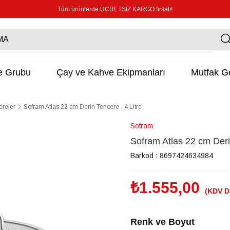
Tüm ürünlerde ÜCRETSİZ KARGO fırsatı!
e Grubu
Çay ve Kahve Ekipmanları
Mutfak Ge
ereler
Sofram Atlas 22 cm Derin Tencere - 4 Litre
Sofram
Sofram Atlas 22 cm Derin
Barkod
:
8697424634984
₺1.555,00
(KDV D
Renk ve Boyut