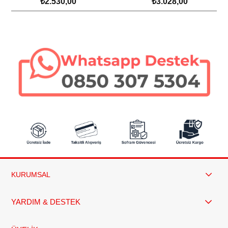
₺2.530,00
₺3.028,00
Saklama Kabı Seti
SEPETE EKLE
SEPETE EKLE
KURUMSAL
YARDIM & DESTEK