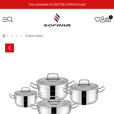
Tüm ürünlerde ÜCRETSİZ KARGO fırsatı!
0
Sofram Atlas 8 Parça Tencere Seti