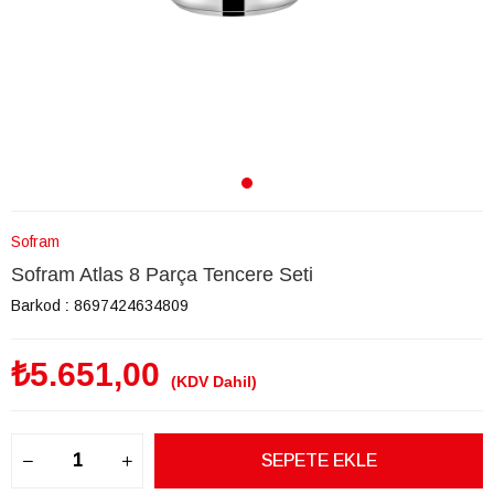
Sofram
Sofram Atlas 8 Parça Tencere Seti
Barkod
:
8697424634809
₺5.651,00
(KDV Dahil)