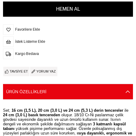
Favorilere Ekle
İstek Listeme Ekle
Kargo Bedava
TAVSIYE ET
YORUM YAZ
ÜRÜN ÖZELLIKLERI
Set;
16 cm (1,5 L), 20 cm (3,0 L) ve 24 cm (5,3 L) derin tencereler
ile
24 cm (3,0 L) basık tencereden
oluşur. 18/10 Cr-Ni paslanmaz çelik
gövdesi sayesinde dayanıklı ve uzun ömürlü kullanım sunar. Isının
dengeli ve ekonomik şekilde dağılmasını sağlayan
3 katmanlı kapsül
tabanı
yüksek pişirme performansı sağlar. Özenle polisajlanmış dış
yüzeyleri parlaklığını uzun süre korurken,
ısıya dayanıklı, ergonomik ve