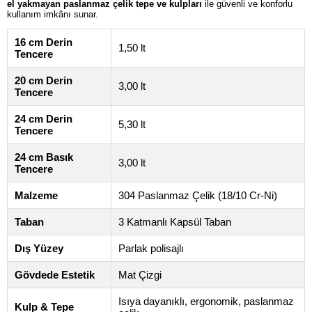
el yakmayan paslanmaz çelik tepe ve kulpları
ile güvenli ve konforlu
kullanım imkânı sunar.
16 cm Derin
1,50 lt
Tencere
20 cm Derin
3,00 lt
Tencere
24 cm Derin
5,30 lt
Tencere
24 cm Basık
3,00 lt
Tencere
Malzeme
304 Paslanmaz Çelik (18/10 Cr-Ni)
Taban
3 Katmanlı Kapsül Taban
Dış Yüzey
Parlak polisajlı
Gövdede Estetik
Mat Çizgi
Isıya dayanıklı, ergonomik, paslanmaz
Kulp & Tepe