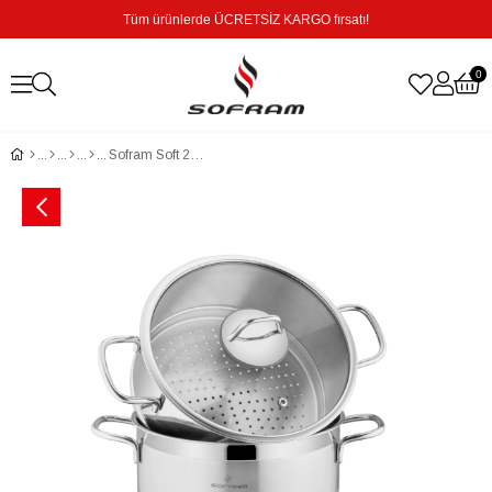
Tüm ürünlerde ÜCRETSİZ KARGO fırsatı!
0
Sofram Soft 20 cm 3 Parça Buharda Pişirme Tencere Seti - 3,50 Litre