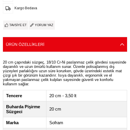
Kargo Bedava
TAVSIYE ET
YORUM YAZ
ÜRÜN ÖZELLIKLERI
20 cm çapındaki süzgeç, 18/10 Cr-Ni paslanmaz çelik gövdesi sayesinde
dayanıklı ve uzun ömürlü kullanım sunar. Özenle polisajlanmış dış
yüzeyleri parlaklığını uzun süre korurken, gövde üzerindeki estetik mat
çizgi şık bir görünüm kazandırır. Isıya dayanıklı, ergonomik ve el
yakmayan paslanmaz çelik kulpları sayesinde güvenli ve konforlu
kullanım sağlar.
Tencere
20 cm - 3,50 lt
Buharda Pişirme
20 cm
Süzgeci
Marka
Sofram