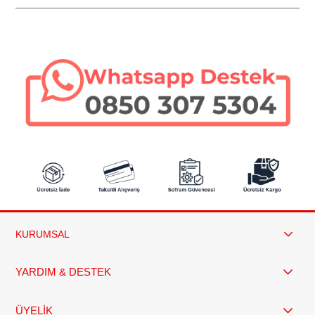
SEPETE EKLE
SEPETE EKLE
2,70 Litre
Litre
KURUMSAL
YARDIM & DESTEK
ÜYELİK