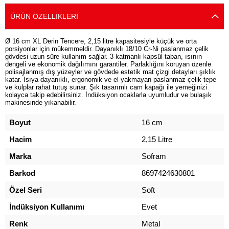
ÜRÜN ÖZELLIKLERI
Ø 16 cm XL Derin Tencere, 2,15 litre kapasitesiyle küçük ve orta
porsiyonlar için mükemmeldir. Dayanıklı 18/10 Cr-Ni paslanmaz çelik
gövdesi uzun süre kullanım sağlar. 3 katmanlı kapsül taban, ısının
dengeli ve ekonomik dağılımını garantiler. Parlaklığını koruyan özenle
polisajlanmış dış yüzeyler ve gövdede estetik mat çizgi detayları şıklık
katar. Isıya dayanıklı, ergonomik ve el yakmayan paslanmaz çelik tepe
ve kulplar rahat tutuş sunar. Şık tasarımlı cam kapağı ile yemeğinizi
kolayca takip edebilirsiniz. İndüksiyon ocaklarla uyumludur ve bulaşık
makinesinde yıkanabilir.
Boyut
16 cm
Hacim
2,15 Litre
Marka
Sofram
Barkod
8697424630801
Özel Seri
Soft
İndüksiyon Kullanımı
Evet
Renk
Metal