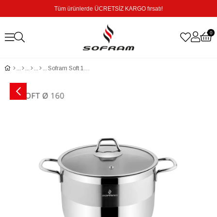
Tüm ürünlerde ÜCRETSİZ KARGO fırsatı!
0
Sofram Soft 16 cm XL Derin Tencere - 2,15 Litre