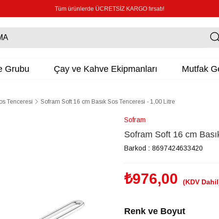
Tüm ürünlerde ÜCRETSİZ KARGO fırsatı!
e Grubu
Çay ve Kahve Ekipmanları
Mutfak Ge
os Tenceresi
Sofram Soft 16 cm Basık Sos Tenceresi - 1,00 Litre
Sofram
Sofram Soft 16 cm Basık
Barkod
:
8697424633420
₺976,00
(KDV Dahil
Renk ve Boyut