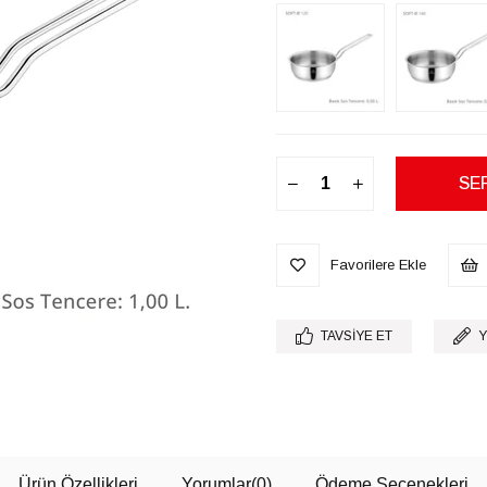
Favorilere Ekle
TAVSIYE ET
Y
Ürün Özellikleri
Yorumlar
(0)
Ödeme Seçenekleri