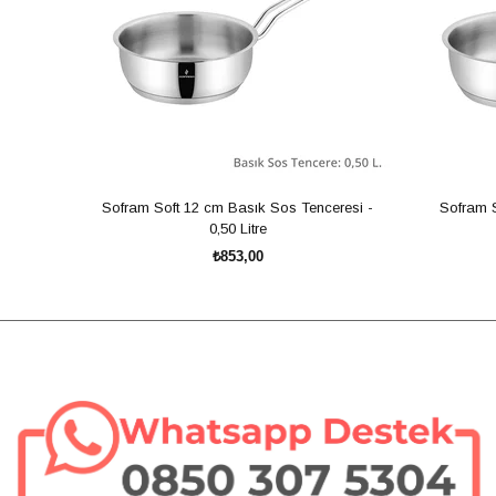
Sofram Soft 12 cm Basık Sos Tenceresi -
Sofram S
0,50 Litre
₺853,00
SEPETE EKLE