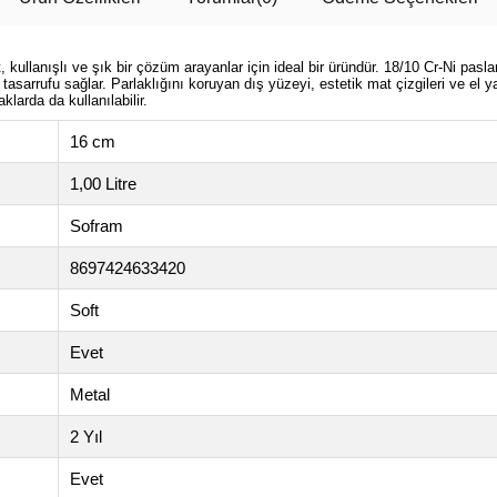
ullanışlı ve şık bir çözüm arayanlar için ideal bir üründür. 18/10 Cr-Ni pasl
i tasarrufu sağlar. Parlaklığını koruyan dış yüzeyi, estetik mat çizgileri ve 
larda da kullanılabilir.
16 cm
1,00 Litre
Sofram
8697424633420
Soft
Evet
Metal
2 Yıl
Evet