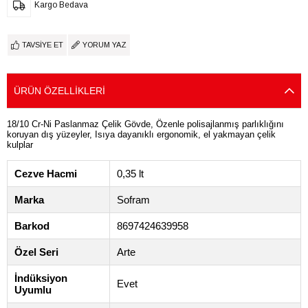
Kargo Bedava
TAVSIYE ET
YORUM YAZ
ÜRÜN ÖZELLIKLERI
18/10 Cr-Ni Paslanmaz Çelik Gövde, Özenle polisajlanmış parlıklığını
koruyan dış yüzeyler, Isıya dayanıklı ergonomik, el yakmayan çelik
kulplar
Cezve Hacmi
0,35 lt
Marka
Sofram
Barkod
8697424639958
Özel Seri
Arte
İndüksiyon
Evet
Uyumlu