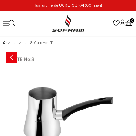
Tüm ürünlerde ÜCRETSİZ KARGO fırsatı!
0
Sofram Arte Tekli No.3 Cezve - 0,35 Litre