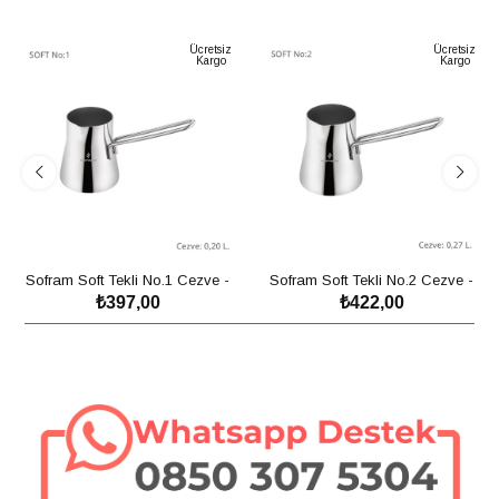
Ücretsiz
Ücretsiz
Kargo
Kargo
Sofram Soft Tekli No.1 Cezve -
Sofram Soft Tekli No.2 Cezve -
₺397,00
₺422,00
0,20 Litre
0,27
SEPETE EKLE
SEPETE EKLE